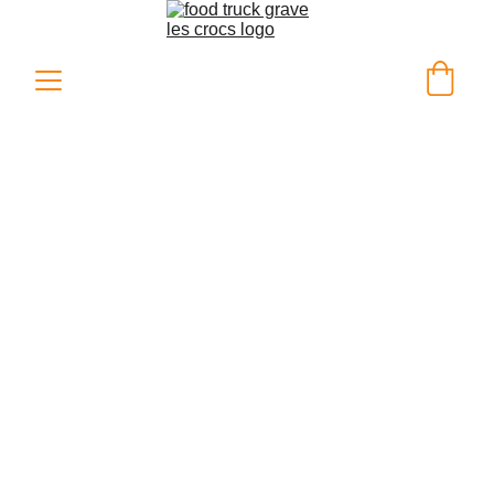
Bienvenue chez 
Grave Les Crocs
présentation
"Quand la faim frappe, on répond 
avec des saveurs qui claquent!"